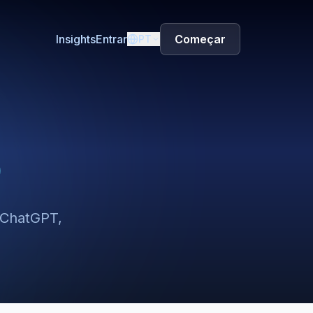
Insights
Entrar
Começar
PT
O
— ChatGPT,