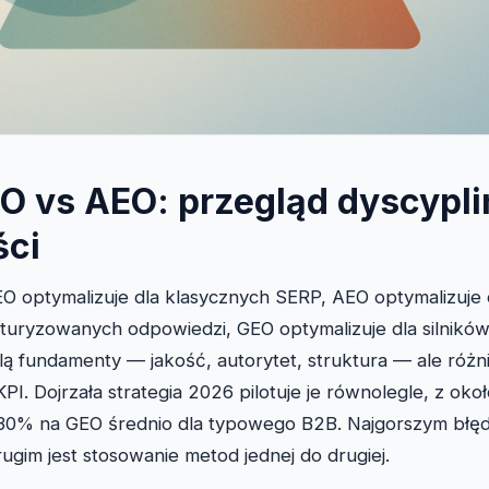
O vs AEO: przegląd dyscypli
ści
O optymalizuje dla klasycznych SERP, AEO optymalizuje
turyzowanych odpowiedzi, GEO optymalizuje dla silnikó
lą fundamenty — jakość, autorytet, struktura — ale różni
 KPI. Dojrzała strategia 2026 pilotuje je równolegle, z o
30% na GEO średnio dla typowego B2B. Najgorszym błęde
ugim jest stosowanie metod jednej do drugiej.