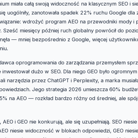
um miała całą swoją widoczność na klasycznym SEO i si
się uogólniły, zanotowała spadek 22% ruchu Google dla 
związanie: wdrożyć program AEO na przewodniki mody i
. Sześć miesięcy później ruch globalny powrócił do pozio
unęła — mniej bezpośrednio z Google, więcej użytkownikó
iu.
wydawca oprogramowania do zarządzania przemysłem sprz
ie inwestował dużo w SEO. Dla niego GEO było ogromnym
i narzędzia przez ChatGPT i Perplexity, a marka musiał
powiedziach. Jego strategia 2026 umieszcza 60% budże
% na AEO — rozkład bardzo różny od średniej, ale spójn
AEO i GEO nie konkurują, ale się uzupełniają. SEO niesi
AEO niesie widoczność w blokach odpowiedzi, GEO nies