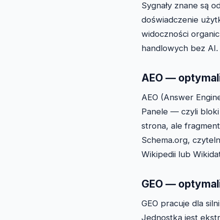
Sygnały znane są od
doświadczenie użyt
widoczności organic
handlowych bez AI.
AEO — optymali
AEO (Answer Engine
Panele — czyli blok
strona, ale fragmen
Schema.org, czyteln
Wikipedii lub Wikid
GEO — optymali
GEO pracuje dla sil
Jednostką jest ekst