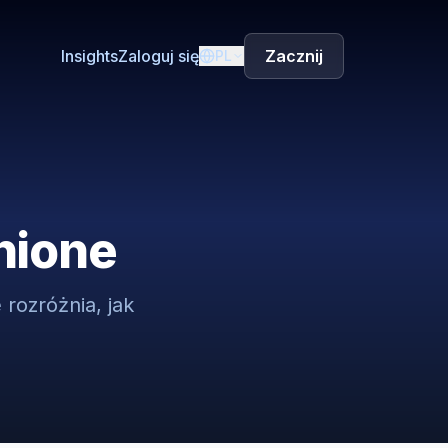
Insights
Zaloguj się
Zacznij
PL
nione
 rozróżnia, jak