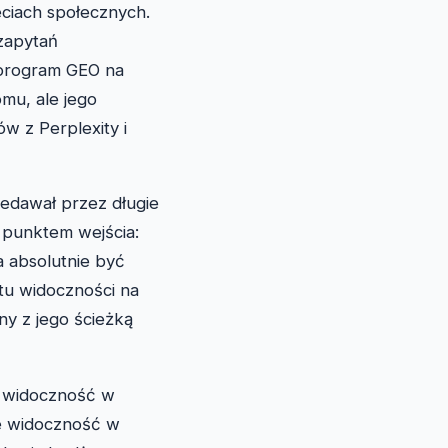
eciach społecznych.
zapytań
 program GEO na
mu, ale jego
w z Perplexity i
edawał przez długie
 punktem wejścia:
a absolutnie być
tu widoczności na
y z jego ścieżką
e widoczność w
ie widoczność w