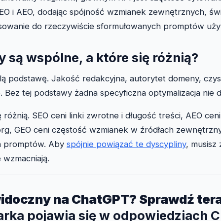
SEO i AEO, dodając spójność wzmianek zewnętrznych, św
tosowanie do rzeczywiście sformułowanych promptów uż
y są wspólne, a które się różnią?
elą podstawę. Jakość redakcyjna, autorytet domeny, czys
 Bez tej podstawy żadna specyficzna optymalizacja nie dz
 różnią. SEO ceni linki zwrotne i długość treści, AEO cen
org, GEO ceni częstość wzmianek w źródłach zewnętrzny
h promptów. Aby
spójnie powiązać te dyscypliny
, musisz
le wzmacniają.
widoczny na ChatGPT? Sprawdź ter
arka pojawia się w odpowiedziach 