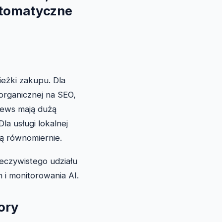
Automatyczne
ieżki zakupu. Dla
organicznej na SEO,
ews mają dużą
a usługi lokalnej
tą równomiernie.
eczywistego udziału
 i monitorowania AI.
ory