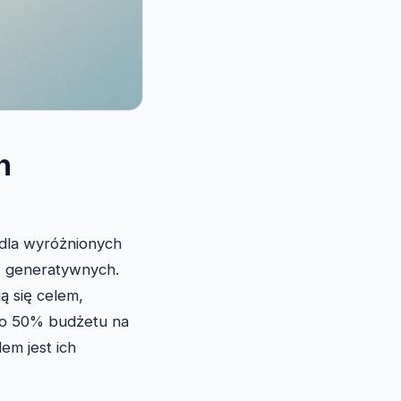
n
 dla wyróżnionych
w generatywnych.
ą się celem,
koło 50% budżetu na
m jest ich