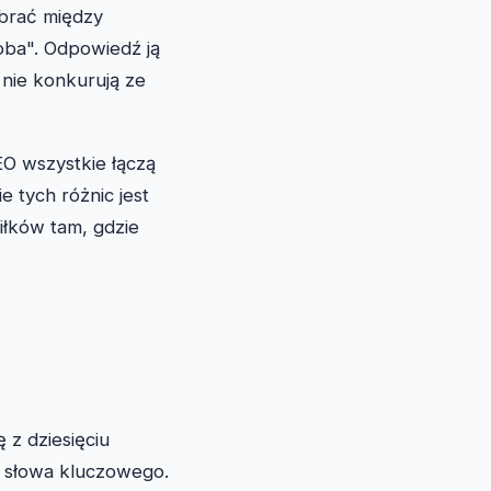
brać między
ba". Odpowiedź ją
nie konkurują ze
EO wszystkie łączą
e tych różnic jest
iłków tam, gdzie
 z dziesięciu
la słowa kluczowego.