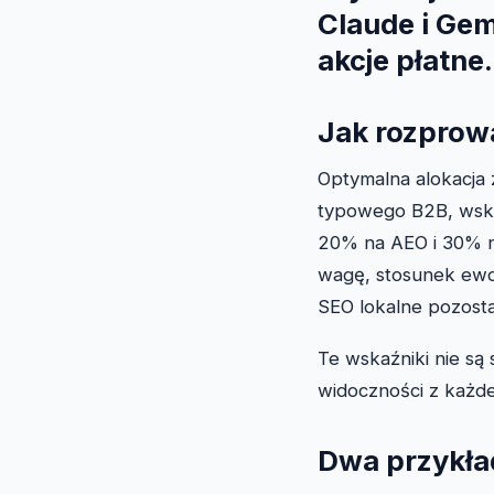
Claude i Gem
akcje płatne
Jak rozprow
Optymalna alokacja z
typowego B2B, wska
20% na AEO i 30% n
wagę, stosunek ewo
SEO lokalne pozosta
Te wskaźniki nie są
widoczności z każde
Dwa przykła