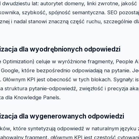
 dwudziestu lat: autorytet domeny, linki zwrotne, jakość
kownika, szybkość, spójność semantyczna. SEO pozosta
znej i nadal stanowi znaczną część ruchu, szczególnie d
zacja dla wyodrębnionych odpowiedzi
 Optimization) celuje w wyróżnione fragmenty, People 
i Google, które bezpośrednio odpowiadają na pytanie. Jed
t. Głównym KPI jest obecność w tych blokach. Sygnały: is
a struktura pytanie-odpowiedź, zwięzłość i precyzja ak
ata dla Knowledge Panels.
zacja dla wygenerowanych odpowiedzi
ników, które syntetyzują odpowiedź w naturalnym języku z
rahowalny fragment, głównym KPI jest częstość cytowania