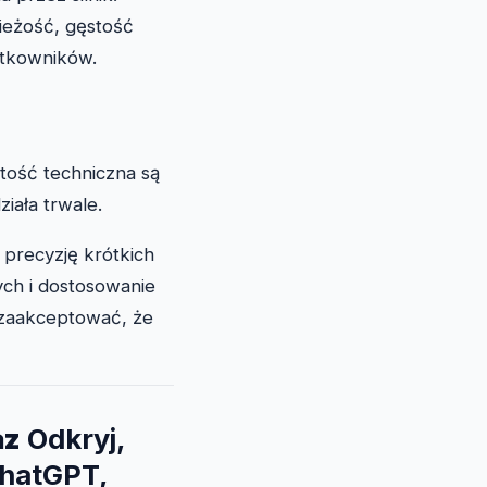
ieżość, gęstość
ytkowników.
tość techniczna są
iała trwale.
i precyzję krótkich
ch i dostosowanie
 zaakceptować, że
az
Odkryj,
ChatGPT,