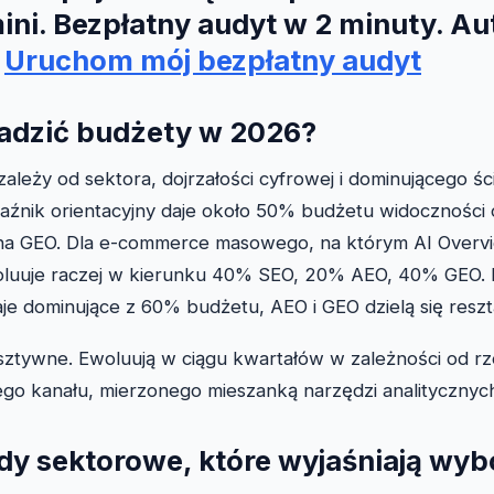
ini. Bezpłatny audyt w 2 minuty. 
.
Uruchom mój bezpłatny audyt
adzić budżety w 2026?
ależy od sektora, dojrzałości cyfrowej i dominującego śc
źnik orientacyjny daje około 50% budżetu widoczności 
a GEO. Dla e-commerce masowego, na którym AI Overvi
luuje raczej w kierunku 40% SEO, 20% AEO, 40% GEO. Dl
je dominujące z 60% budżetu, AEO i GEO dzielą się resz
 sztywne. Ewoluują w ciągu kwartałów w zależności od rz
go kanału, mierzonego mieszanką narzędzi analitycznych
dy sektorowe, które wyjaśniają wyb