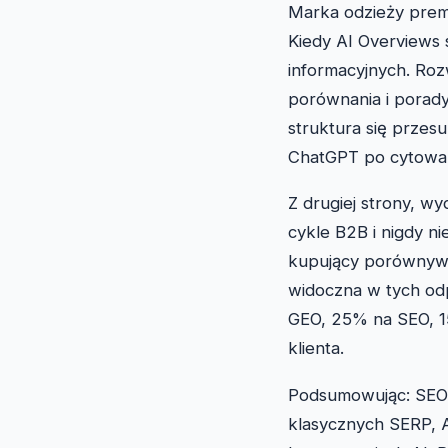
Marka odzieży premi
Kiedy AI Overviews 
informacyjnych. Ro
porównania i porady
struktura się przes
ChatGPT po cytowan
Z drugiej strony, 
cykle B2B i nigdy n
kupujący porównywal
widoczna w tych od
GEO, 25% na SEO, 15
klienta.
Podsumowując: SEO, 
klasycznych SERP, 