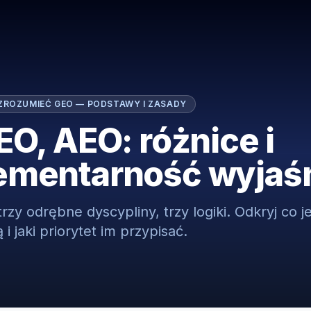
ZROZUMIEĆ GEO — PODSTAWY I ZASADY
EO, AEO: różnice i
ementarność wyjaś
zy odrębne dyscypliny, trzy logiki. Odkryj co je
 i jaki priorytet im przypisać.