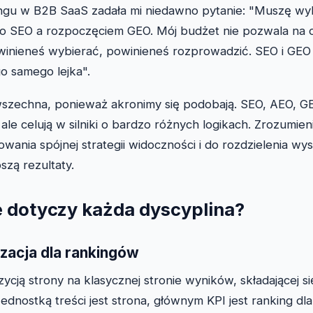
ngu w B2B SaaS zadała mi niedawno pytanie: "Muszę wy
 SEO a rozpoczęciem GEO. Mój budżet nie pozwala na o
winieneś wybierać, powinieneś rozprowadzić. SEO i GEO 
go samego lejka".
wszechna, ponieważ akronimy się podobają. SEO, AEO, G
 ale celują w silniki o bardzo różnych logikach. Zrozumieni
ania spójnej strategii widoczności i do rozdzielenia wys
szą rezultaty.
e dotyczy każda dyscyplina?
zacja dla rankingów
cją strony na klasycznej stronie wyników, składającej się
Jednostką treści jest strona, głównym KPI jest ranking d