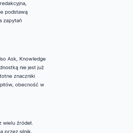
 redakcyjna,
je podstawą
la zapytań
Also Ask, Knowledge
nostką nie jest już
totne znaczniki
apitów, obecność w
 wielu źródeł.
 przez silnik.