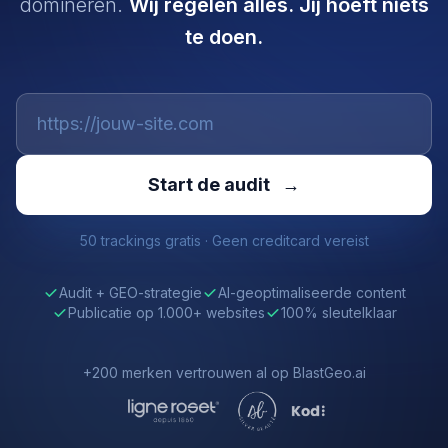
domineren.
Wij regelen alles. Jij hoeft niets
te doen.
Start de audit
→
50 trackings gratis · Geen creditcard vereist
Audit + GEO-strategie
AI-geoptimaliseerde content
Publicatie op 1.000+ websites
100% sleutelklaar
+200 merken vertrouwen al op BlastGeo.ai