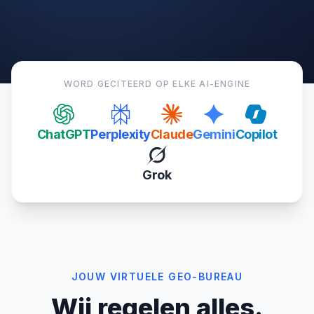
WORD GECITEERD OP ELKE AI-ENGINE
ChatGPT
Perplexity
Claude
Gemini
Copilot
Grok
JOUW VIRTUELE GEO-BUREAU
Wij regelen alles.