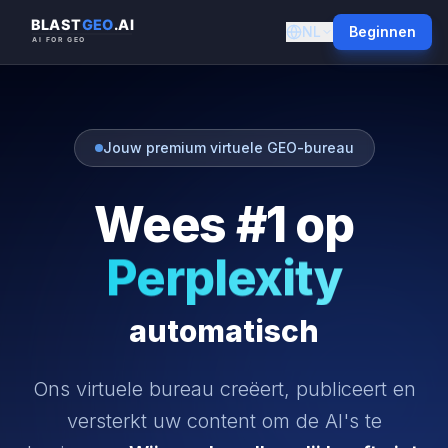
NL
Beginnen
ChatGPT
Gemini
Jouw premium virtuele GEO-bureau
Claude
Wees #1 op
Perplexity
Copilot
automatisch
ChatGPT
Ons virtuele bureau creëert, publiceert en
versterkt uw content om de AI's te