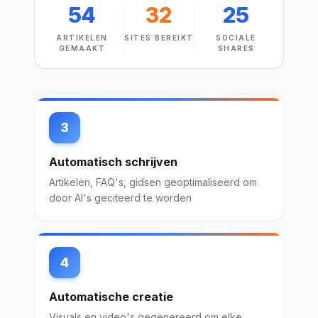
54
32
25
ARTIKELEN
SITES BEREIKT
SOCIALE
GEMAAKT
SHARES
3
Automatisch schrijven
Artikelen, FAQ's, gidsen geoptimaliseerd om
door AI's geciteerd te worden
4
Automatische creatie
Visuals en video's gegenereerd om elke