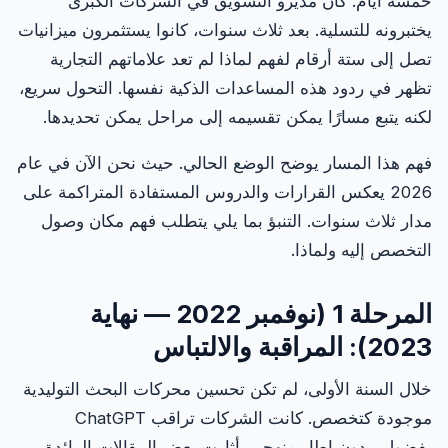
خمسة أيام. كان مديرو التسويق في الشركات الكبرى
يختبرونه للتسلية. بعد ثلاث سنوات، كانوا يستثمرون ميزانيات
تصل إلى ستة أرقام لفهم لماذا لم تعد علاماتهم التجارية
تظهر في ردود هذه المساعدات الذكية نفسها. التحول سريع،
لكنه يتبع مسارًا يمكن تقسيمه إلى مراحل يمكن تحديدها.
فهم هذا المسار يوضح الوضع الحالي. حيث نحن الآن في عام
2026 يعكس القرارات والدروس المستفادة المتراكمة على
مدار ثلاث سنوات. التنبؤ بما يلي يتطلب فهم مكان وصول
التخصص إليه ولماذا.
المرحلة 1 (نوفمبر 2022 — نهاية
2023): المراقبة والالتباس
خلال السنة الأولى، لم تكن تحسين محركات البحث التوليدية
موجودة كتخصص. كانت الشركات تراقب ChatGPT
بفضول، بدون إطار منهجي. أثارت بعض المقالات الرائدة