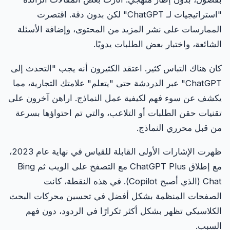
"استراتيجيات لـ ChatGPT" لكن بدون دقة. اقتصرت
الممارسات على نشر المزيد من المحتوى، وإضافة الأسئلة
الشائعة، واختبار بعض الطلبات يدويًا.
كان هناك التباس كثير. اعتقد الكثيرون أنه يجب "التحدث إلى
ChatGPT" عبر الدردشة حتى "يتعلم" علامتك التجارية، مما
يكشف عن سوء فهم لكيفية عمل النماذج. اراهن آخرون على
تقنيات حقن الطلبات أو التلاعب، والتي تم احتواؤها بسرعة
من قبل محرري النماذج.
ظهرت الإشارات الأولى القابلة للقياس في نهاية عام 2023،
مع إطلاق ChatGPT Plus مع التصفح على الويب ثم Bing
Chat (الذي أصبح Copilot). في هذه النقطة، كانت
الصفحات المنظمة بشكل أفضل في تحسين محركات البحث
الكلاسيكي تظهر بشكل أكثر تكرارًا في الردود، دون فهم
السبب.