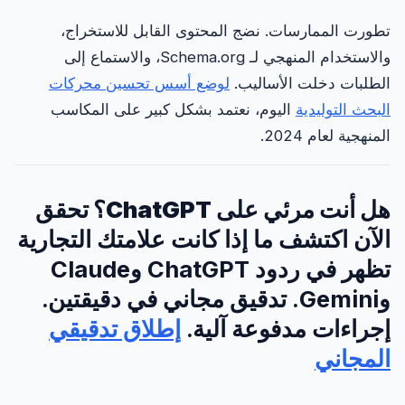
تطورت الممارسات. نضج المحتوى القابل للاستخراج،
والاستخدام المنهجي لـ Schema.org، والاستماع إلى
الطلبات دخلت الأساليب.
لوضع أسس تحسين محركات
البحث التوليدية
اليوم، نعتمد بشكل كبير على المكاسب
المنهجية لعام 2024.
هل أنت مرئي على ChatGPT؟ تحقق
الآن
اكتشف ما إذا كانت علامتك التجارية
تظهر في ردود ChatGPT وClaude
وGemini. تدقيق مجاني في دقيقتين.
إجراءات مدفوعة آلية.
إطلاق تدقيقي
المجاني