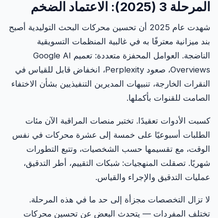
المرحلة 3 (2025): الاعتماد الضخم
شهدت عام 2025 أن تحسين محركات البحث التوليدية أصبح
بند ميزانية معترفًا به في غالبية المنظمات التسويقية
الناضجة. العوامل المحفزة متعددة: تعميم Google AI
Overviews، صعود Perplexity، انخفاض قابل للقياس في
النقرات الخارجة، تنبيهات المديرين التنفيذيين بشأن الاختفاء
الصامت للقنوات بأكملها.
كسبت الأدوات تعقيدًا. تختبر منصات المراقبة الآن مئات
الطلبات أسبوعيًا على خمسة إلى عشرة محركات في نفس
الوقت، مع تقسيمها حسب الشخصيات، وتتبع التطورات
شهريًا. تصقلت المنهجيات: شبكات التقييم، أطر التدقيق،
عمليات التدقيق والإجراء والقياس.
لا تزال التخصصات مجزأة إلى حد ما في هذه المرحلة.
تختلف المفردات — يتحدث البعض عن تحسين محركات